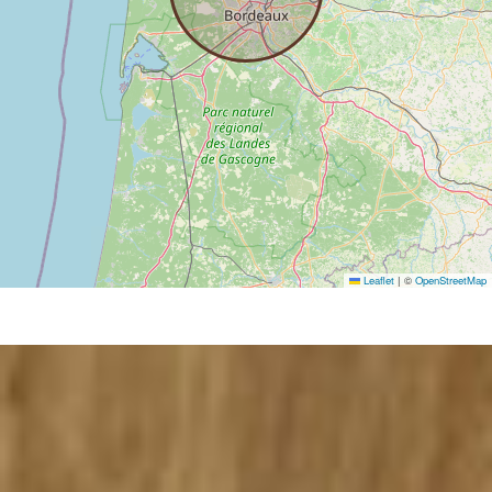
Leaflet
|
©
OpenStreetMap