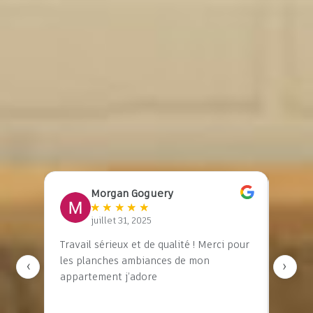
5.0
★
★
★
★
★
4
avis vérifiés
Sur Google Business
Morgan Goguery
★
★
★
★
★
juillet 31, 2025
son
Travail sérieux et de qualité ! Merci pour
J’ai e
n
les planches ambiances de mon
STUDI
‹
›
e,
appartement j’adore
compl
le a
et je 
e
Elle a