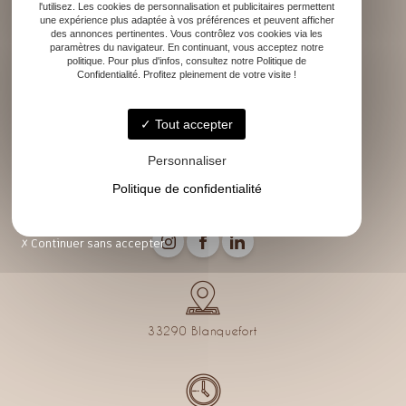
l'utilisez. Les cookies de personnalisation et publicitaires permettent
une expérience plus adaptée à vos préférences et peuvent afficher
des annonces pertinentes. Vous contrôlez vos cookies via les
paramètres du navigateur. En continuant, vous acceptez notre
Accueil
politique. Pour plus d'infos, consultez notre Politique de
Rénovation
Confidentialité. Profitez pleinement de votre visite !
Décoration d’intérieur
Conseils décoration
Tout accepter
Mes réalisations
Contact
Personnaliser
Politique de confidentialité
Continuer sans accepter
33290 Blanquefort