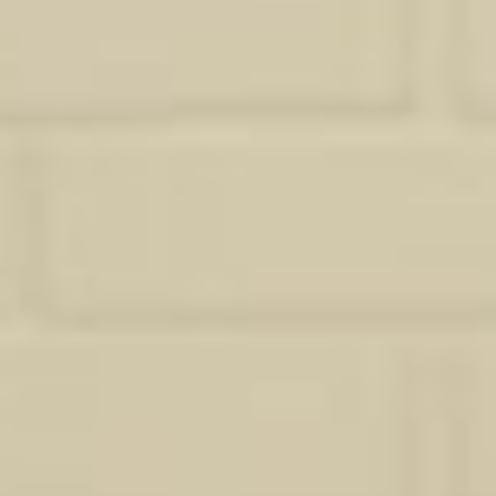
Ma méthode pour transformer votre
intérieur à Lormont
Studio Sosa propose également ses compétences en dessin
technique, réalisation de plans et perspectives 3D aux
professionnels du bâtiment, de l’immobilier et de la décoration.
En tant que partenaire de confiance, nous prenons en charge la
création de documents graphiques précis et attractifs : plans
d’aménagement, plans d’état des lieux, plans projetés ou encore
rendus 3D réalistes pour faciliter la projection du client final.
Cette offre s’adresse aux agences immobilières, architectes,
promoteurs, artisans ou entrepreneurs souhaitant sous-traiter
cette partie de leur production. Notre approche est discrète,
rigoureuse et adaptable à votre méthode de travail.
Vous gagnez du temps, de la clarté et des supports visuels
valorisants pour vos présentations ou appels d’offres.
Que vous souhaitiez fraîchir une pièce, réaménager un espace ou
envisager une décoration complète de votre logement, je vous