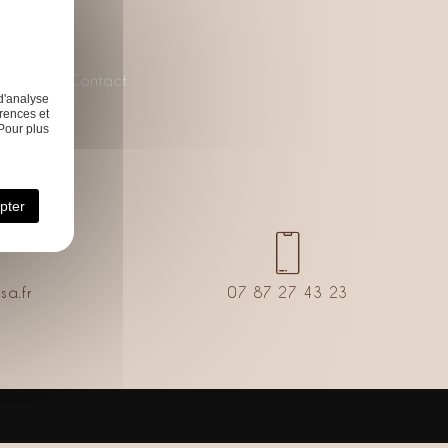
sations
Contact
d'analyse
rences et
Pour plus
pter
sa.fr
07 87 27 43 23