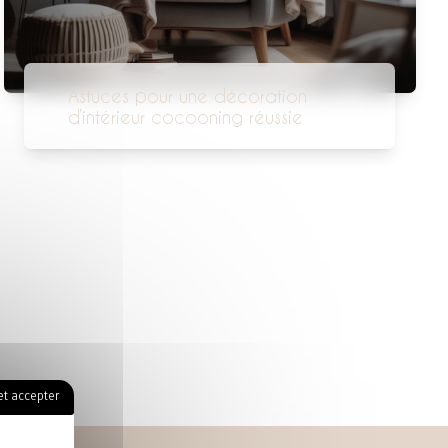
Astuces pour une décoration
d’intérieur cocooning réussie
t accepter