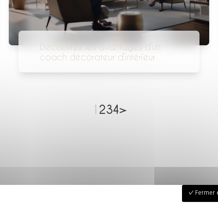
Découvrez les avantages d’un
coach décorateur d’intérieur
1
2
3
4
>
Fermer e