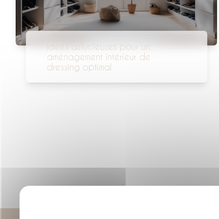
Idées astucieuses pour un
aménagement intérieur de
dressing optimal