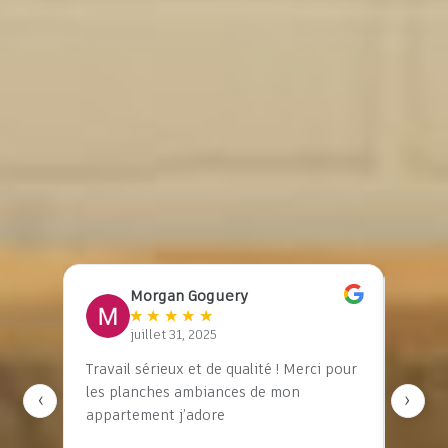
5.0
★
★
★
★
★
4
avis vérifiés
Sur Google Business
Morgan Goguery
★
★
★
★
★
juillet 31, 2025
son
Travail sérieux et de qualité ! Merci pour
J’ai e
n
les planches ambiances de mon
STUDI
‹
›
e,
appartement j’adore
compl
le a
et je 