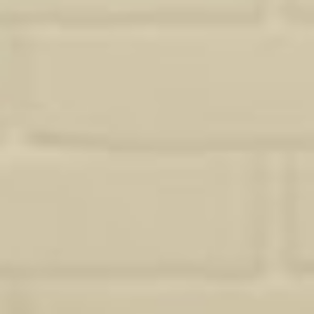
propose une prestation adaptée, sans superflu. Pour aller plus loin,
découvrez aussi mes projets de
rénovation complète à belin-
beliet
.
Demander un devis
Pourquoi Studio Sosa ?
Ce qui distingue
mon approche de la