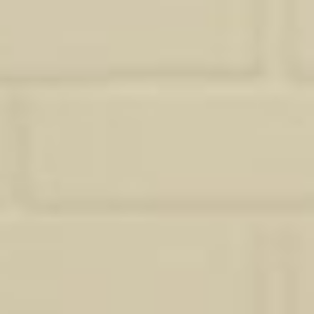
Ma méthode pour transformer votre
intérieur à Belin-Béliet
Studio Sosa propose également ses compétences en dessin
technique, réalisation de plans et perspectives 3D aux
professionnels du bâtiment, de l’immobilier et de la décoration.
En tant que partenaire de confiance, nous prenons en charge la
création de documents graphiques précis et attractifs : plans
d’aménagement, plans d’état des lieux, plans projetés ou encore
rendus 3D réalistes pour faciliter la projection du client final.
Cette offre s’adresse aux agences immobilières, architectes,
promoteurs, artisans ou entrepreneurs souhaitant sous-traiter
cette partie de leur production. Notre approche est discrète,
rigoureuse et adaptable à votre méthode de travail.
Vous gagnez du temps, de la clarté et des supports visuels
valorisants pour vos présentations ou appels d’offres.
Que vous souhaitiez fraîchir une pièce, réaménager un espace ou
envisager une décoration complète de votre logement, je vous