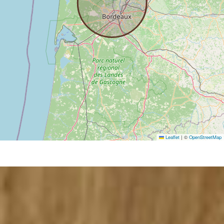
Leaflet
|
©
OpenStreetMap