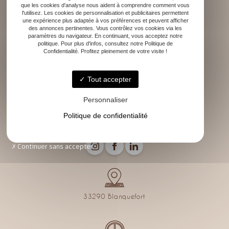
que les cookies d'analyse nous aident à comprendre comment vous
l'utilisez. Les cookies de personnalisation et publicitaires permettent
une expérience plus adaptée à vos préférences et peuvent afficher
des annonces pertinentes. Vous contrôlez vos cookies via les
paramètres du navigateur. En continuant, vous acceptez notre
Accueil
politique. Pour plus d'infos, consultez notre Politique de
Rénovation
Confidentialité. Profitez pleinement de votre visite !
Décoration d’intérieur
Conseils décoration
Tout accepter
Mes réalisations
Contact
Personnaliser
Politique de confidentialité
Continuer sans accepter
33290 Blanquefort