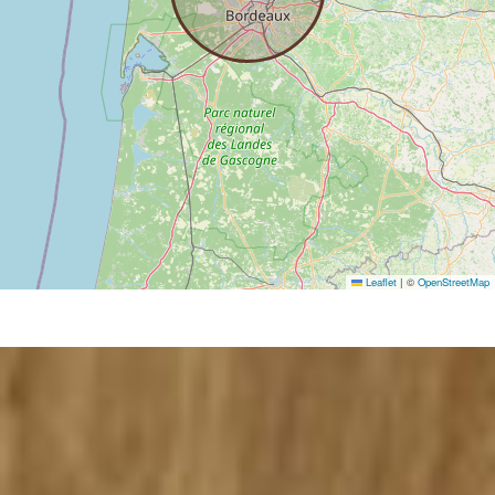
Leaflet
|
©
OpenStreetMap