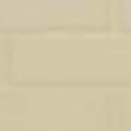
Ma méthode pour transformer votre
intérieur à Cadaujac
Studio Sosa propose également ses compétences en dessin
technique, réalisation de plans et perspectives 3D aux
professionnels du bâtiment, de l’immobilier et de la décoration.
En tant que partenaire de confiance, nous prenons en charge la
création de documents graphiques précis et attractifs : plans
d’aménagement, plans d’état des lieux, plans projetés ou encore
rendus 3D réalistes pour faciliter la projection du client final.
Cette offre s’adresse aux agences immobilières, architectes,
promoteurs, artisans ou entrepreneurs souhaitant sous-traiter
cette partie de leur production. Notre approche est discrète,
rigoureuse et adaptable à votre méthode de travail.
Vous gagnez du temps, de la clarté et des supports visuels
valorisants pour vos présentations ou appels d’offres.
Que vous souhaitiez fraîchir une pièce, réaménager un espace ou
envisager une décoration complète de votre logement, je vous