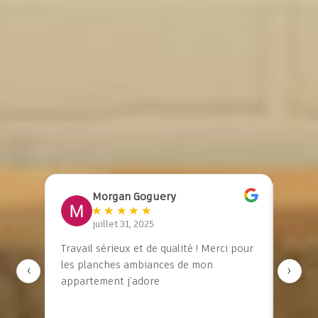
5.0
★
★
★
★
★
4
avis vérifiés
Sur Google Business
Morgan Goguery
★
★
★
★
★
juillet 31, 2025
son
Travail sérieux et de qualité ! Merci pour
J’ai e
n
les planches ambiances de mon
STUDI
‹
›
e,
appartement j’adore
compl
le a
et je 
e
Elle a