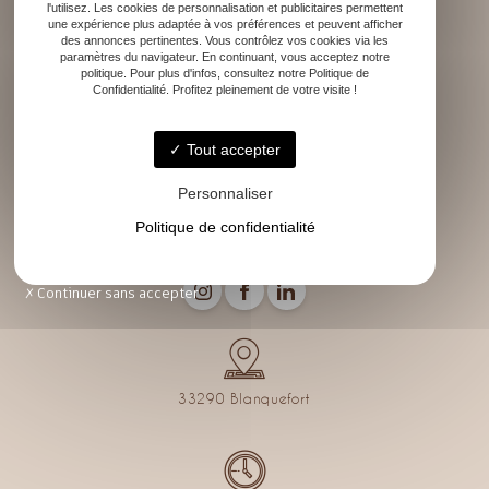
l'utilisez. Les cookies de personnalisation et publicitaires permettent
une expérience plus adaptée à vos préférences et peuvent afficher
des annonces pertinentes. Vous contrôlez vos cookies via les
paramètres du navigateur. En continuant, vous acceptez notre
Accueil
politique. Pour plus d'infos, consultez notre Politique de
Rénovation
Confidentialité. Profitez pleinement de votre visite !
Décoration d’intérieur
Conseils décoration
Tout accepter
Mes réalisations
Contact
Personnaliser
Politique de confidentialité
Continuer sans accepter
33290 Blanquefort