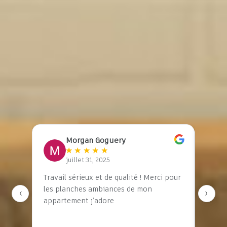
5.0
★
★
★
★
★
4
avis vérifiés
Sur Google Business
Morgan Goguery
★
★
★
★
★
juillet 31, 2025
son
Travail sérieux et de qualité ! Merci pour
J’ai e
n
les planches ambiances de mon
STUDI
‹
›
e,
appartement j’adore
compl
le a
et je 
e
Elle a