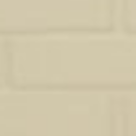
Ma méthode pour transformer votre
intérieur à Lacanau
Studio Sosa propose également ses compétences en dessin
technique, réalisation de plans et perspectives 3D aux
professionnels du bâtiment, de l’immobilier et de la décoration.
En tant que partenaire de confiance, nous prenons en charge la
création de documents graphiques précis et attractifs : plans
d’aménagement, plans d’état des lieux, plans projetés ou encore
rendus 3D réalistes pour faciliter la projection du client final.
Cette offre s’adresse aux agences immobilières, architectes,
promoteurs, artisans ou entrepreneurs souhaitant sous-traiter
cette partie de leur production. Notre approche est discrète,
rigoureuse et adaptable à votre méthode de travail.
Vous gagnez du temps, de la clarté et des supports visuels
valorisants pour vos présentations ou appels d’offres.
Que vous souhaitiez fraîchir une pièce, réaménager un espace ou
envisager une décoration complète de votre logement, je vous