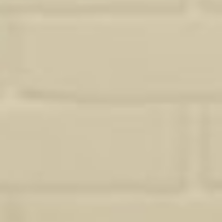
propose une prestation adaptée, sans superflu. Pour aller plus loin,
découvrez aussi mes projets de
rénovation complète à lacanau
.
Demander un devis
Pourquoi Studio Sosa ?
Ce qui distingue
mon approche de la