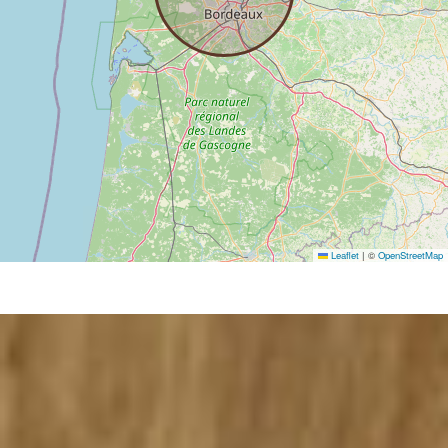
Leaflet
|
©
OpenStreetMap