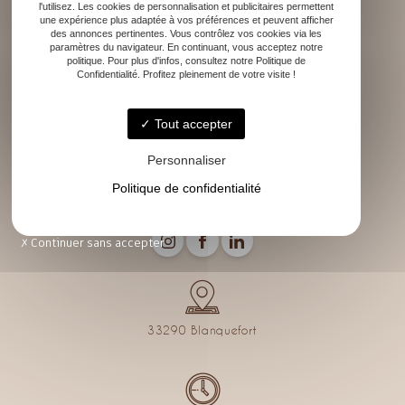
l'utilisez. Les cookies de personnalisation et publicitaires permettent
une expérience plus adaptée à vos préférences et peuvent afficher
des annonces pertinentes. Vous contrôlez vos cookies via les
paramètres du navigateur. En continuant, vous acceptez notre
Accueil
politique. Pour plus d'infos, consultez notre Politique de
Rénovation
Confidentialité. Profitez pleinement de votre visite !
Décoration d’intérieur
Conseils décoration
Tout accepter
Mes réalisations
Contact
Personnaliser
Politique de confidentialité
Continuer sans accepter
33290 Blanquefort