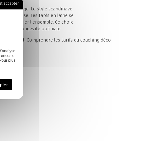
t accepter
 déco vintage. Le style scandinave
 harmonieuse. Les tapis en laine se
ur peaufinier l’ensemble. Ce choix
é pour une longévité optimale.
Next:
Comprendre les tarifs du coaching déco
d'analyse
rences et
Pour plus
Mes réalisations
Contact
pter