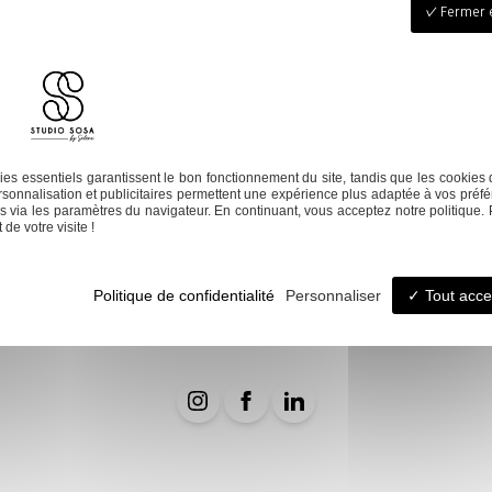
Fermer e
e gamme de coloris et imprimés. Trouvez des tissus pastel pour une
es. Associer ces éléments aux rideaux en coton apporte une finalité
our le salon. Personnalisez avec des accessoires de décoration po
 maison. Prenez soin de choisir des textiles durables et de qualit
yle industriel
es essentiels garantissent le bon fonctionnement du site, tandis que les cookies 
sonnalisation et publicitaires permettent une expérience plus adaptée à vos préfé
 via les paramètres du navigateur. En continuant, vous acceptez notre politique. 
de votre visite !
coration d’intérieur
Conseils décoration
Politique de confidentialité
Personnaliser
Tout acce