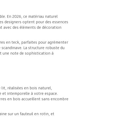
ble. En 2026, ce matériau naturel
 Les designers optent pour des essences
nt avec des éléments de décoration
ères en teck, parfaites pour agrémenter
e scandinave. La structure robuste du
t une note de sophistication à
it, réalisées en bois naturel,
 et intemporelle à votre espace.
tères en bois accueillent sans encombre
ne sur un fauteuil en rotin, et