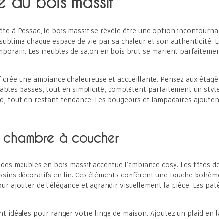
e du bois massif
ète à Pessac
, le bois massif se révèle être une option incontourna
l sublime chaque espace de vie par sa chaleur et son authenticité.
emporain. Les meubles de salon en bois brut se marient parfaiteme
if crée une ambiance chaleureuse et accueillante. Pensez aux étag
tables basses, tout en simplicité, complètent parfaitement un styl
, tout en restant tendance. Les bougeoirs et lampadaires ajouten
la chambre à coucher
es meubles en bois massif accentue l’ambiance cosy. Les têtes de l
ssins décoratifs en lin. Ces éléments confèrent une touche bohème
our ajouter de l’élégance et agrandir visuellement la pièce. Les pa
 idéales pour ranger votre linge de maison. Ajoutez un plaid en lai