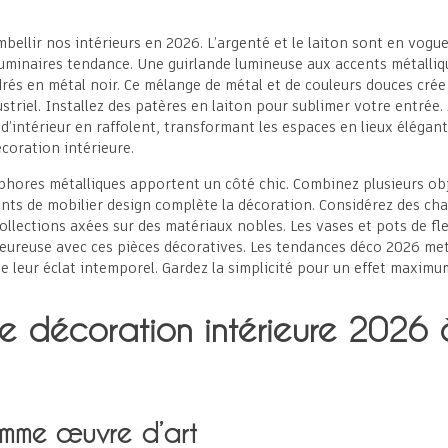
bellir nos intérieurs en 2026. L’argenté et le laiton sont en vogu
luminaires tendance. Une guirlande lumineuse aux accents métalliqu
drés en métal noir. Ce mélange de métal et de couleurs douces crée
dustriel. Installez des patères en laiton pour sublimer votre entré
 d’intérieur en raffolent, transformant les espaces en lieux élégan
coration intérieure.
hores métalliques apportent un côté chic. Combinez plusieurs obj
ents de mobilier design complète la décoration. Considérez des cha
llections axées sur des matériaux nobles. Les vases et pots de fl
eureuse avec ces pièces décoratives. Les tendances déco 2026 met
e leur éclat intemporel. Gardez la simplicité pour un effet maximu
e décoration intérieure 2026
omme œuvre d’art