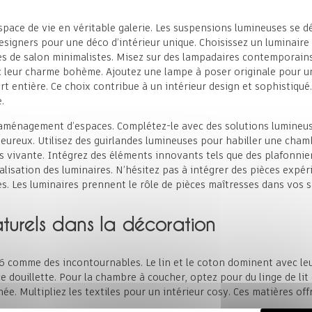
pace de vie en véritable galerie. Les suspensions lumineuses se d
esigners pour une déco d’intérieur unique. Choisissez un luminaire
es de salon minimalistes. Misez sur des lampadaires contemporains
 leur charme bohème. Ajoutez une lampe à poser originale pour un
rt entière. Ce choix contribue à un intérieur design et sophistiq
.
 l’aménagement d’espaces. Complétez-le avec des solutions lumine
eureux. Utilisez des guirlandes lumineuses pour habiller une chamb
s vivante. Intégrez des éléments innovants tels que des plafonnie
isation des luminaires. N’hésitez pas à intégrer des pièces expéri
s. Les luminaires prennent le rôle de pièces maîtresses dans vos sa
naturels dans la décoration
26 comme des incontournables. Le lin et le coton dominent avec le
e douillette. Pour la chambre à coucher, optez pour du linge de lit 
née. Multipliez les textiles pour un intérieur cosy. Ces matières o