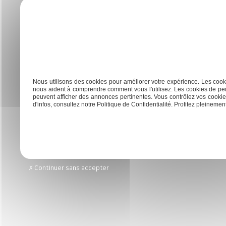
Ces textiles se déclinent dans une larg
privilégie les pièces aux teintes neutr
révèlent comme des pièces maîtresses p
souligne l’élégance de votre décoration
Previous:
Découvrir les bases de la déco intérieur st
Navigation
Nous utilisons des cookies pour améliorer votre expérience. Les cooki
nous aident à comprendre comment vous l'utilisez. Les cookies de per
peuvent afficher des annonces pertinentes. Vous contrôlez vos cookies
de
d'infos, consultez notre Politique de Confidentialité. Profitez pleinement 
l’article
Accueil
Rénovation
Dé
Continuer sans accepter