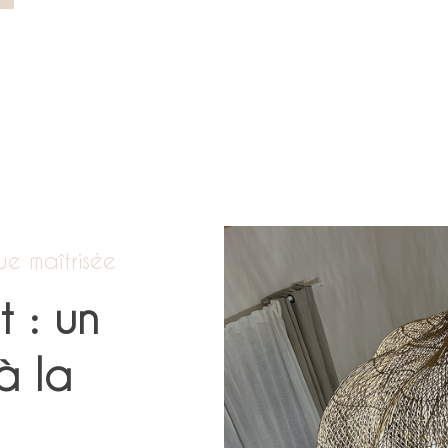
e maîtrisée
t : un
à la