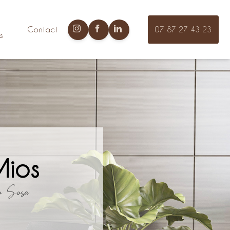
Contact
07 87 27 43 23
s
Mios
o Sosa