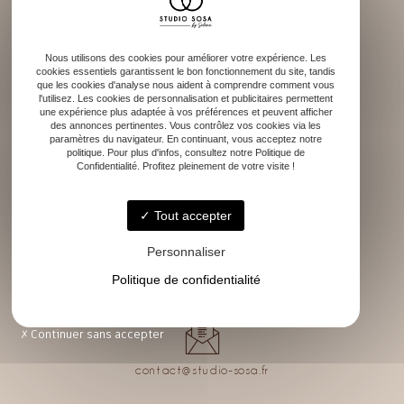
Contact
Nous utilisons des cookies pour améliorer votre expérience. Les
cookies essentiels garantissent le bon fonctionnement du site, tandis
que les cookies d'analyse nous aident à comprendre comment vous
l'utilisez. Les cookies de personnalisation et publicitaires permettent
une expérience plus adaptée à vos préférences et peuvent afficher
des annonces pertinentes. Vous contrôlez vos cookies via les
paramètres du navigateur. En continuant, vous acceptez notre
politique. Pour plus d'infos, consultez notre Politique de
Confidentialité. Profitez pleinement de votre visite !
33290 Blanquefort
Tout accepter
Personnaliser
Lundi - Vendredi : 9h - 18h
Politique de confidentialité
Continuer sans accepter
contact@studio-sosa.fr