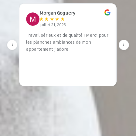
Morgan Goguery
★
★
★
★
★
juillet 31, 2025
son
Travail sérieux et de qualité ! Merci pour
J’ai e
n
les planches ambiances de mon
STUDI
‹
›
e,
appartement j’adore
compl
le a
et je 
e
Elle a
rendr
Elle 
départ
créat
corre
atten
pour 
recom
Merci 