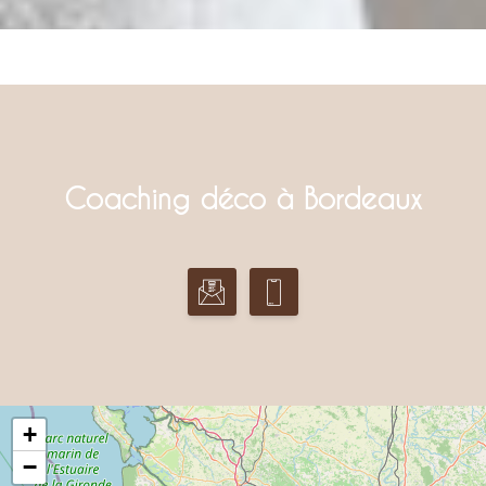
Coaching déco à Bordeaux
+
−