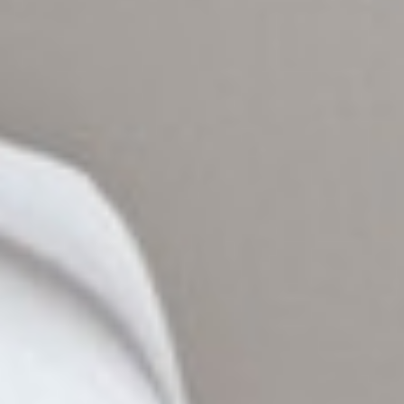
5.0
★
★
★
★
★
4
avis vérifiés
Sur Google Business