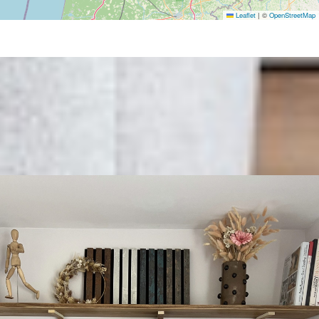
Leaflet
|
©
OpenStreetMap